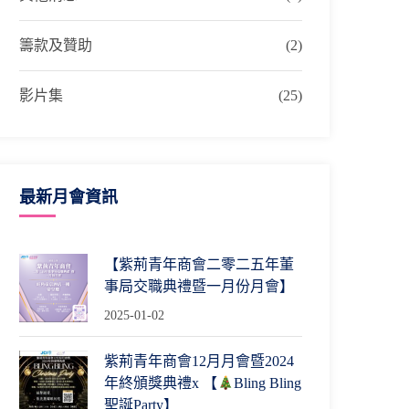
籌款及贊助
(2)
影片集
(25)
最新月會資訊
【紫荊青年商會二零二五年董
事局交職典禮暨一月份月會】
2025-01-02
紫荊青年商會12月月會暨2024
年終頒獎典禮x 【
Bling Bling
聖誕Party】