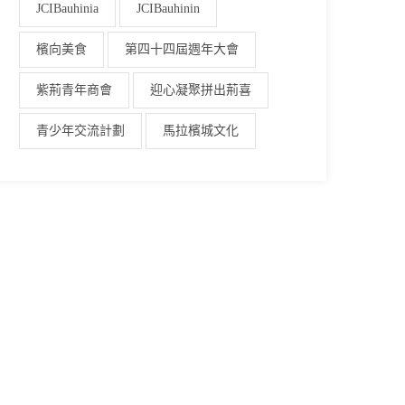
JCIBauhinia
JCIBauhinin
檳向美食
第四十四屆週年大會
紫荊青年商會
迎心凝聚拼出荊喜
青少年交流計劃
馬拉檳城文化