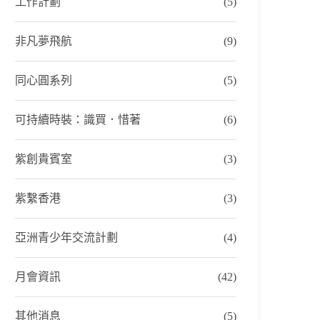
工作計劃
(5)
非凡夢飛航
(9)
同心圓系列
(5)
可持續時裝：識買．惜著
(6)
紫創貴賓室
(3)
紫繫香港
(3)
亞洲青少年交流計劃
(4)
月會資訊
(42)
其他消息
(5)