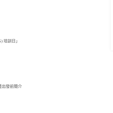
G) 培訓日」
暨出發前簡介