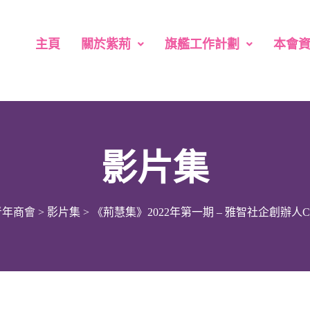
主頁
關於紫荊
旗艦工作計劃
本會
影片集
青年商會
>
影片集
>
《荊慧集》2022年第一期 – 雅智社企創辦人C