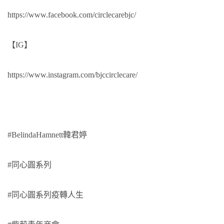
https://www.facebook.com/circlecarebjc/
【IG】
https://www.instagram.com/bjccirclecare/
#BelindaHamnett韓君婷
#同心圓系列
#同心圓系列疫轉人生