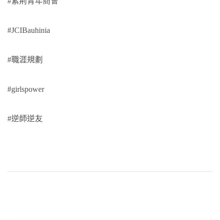
#紫荊青年商會
#JCIBauhinia
#職涯規劃
#girlspower
#逆師逆友