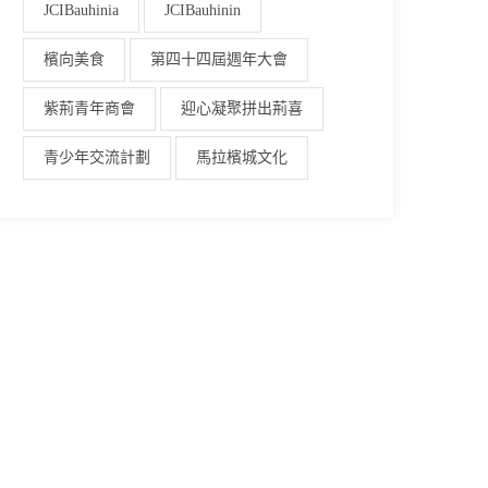
JCIBauhinia
JCIBauhinin
檳向美食
第四十四屆週年大會
紫荊青年商會
迎心凝聚拼出荊喜
青少年交流計劃
馬拉檳城文化