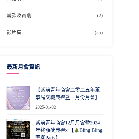
籌款及贊助
(2)
影片集
(25)
最新月會資訊
【紫荊青年商會二零二五年董
事局交職典禮暨一月份月會】
2025-01-02
紫荊青年商會12月月會暨2024
年終頒獎典禮x 【
Bling Bling
聖誕Party】