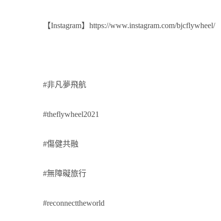
【Instagram】
https://www.instagram.com/bjcflywheel/
#非凡夢飛航
#theflywheel2021
#傷健共融
#無障礙旅行
#reconnecttheworld