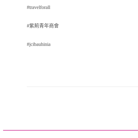
#travelforall
#紫荊青年商會
#jcibauhinia