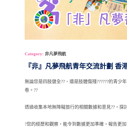
Category:
非凡夢飛航
『非』凡夢飛航青年交流計劃 香
無論您是四肢健全??、還是肢體傷殘??‍???‍?
卷。??
透過收集本地無障礙旅行的相關數據和意見??，探
?您的經歷和觀察，能令到數據更加準確，報告更加