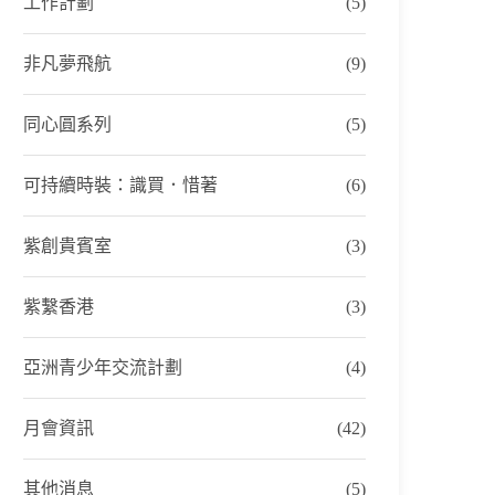
工作計劃
(5)
非凡夢飛航
(9)
同心圓系列
(5)
可持續時裝：識買．惜著
(6)
紫創貴賓室
(3)
紫繫香港
(3)
亞洲青少年交流計劃
(4)
月會資訊
(42)
其他消息
(5)