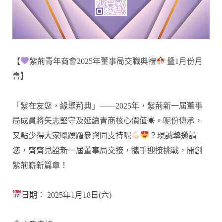
【
紫荊青年商會2025年董事局交職典禮
暨1月份月
會】
「紫在友您，緣聚荊典」——2025年，紫荊新一屆董事
局成員將矢志堅守及延續青商核心價值☀。呢份傳承，
又點少得大家嘅踴躍參與同支持呢
？現誠摯邀請
您，齊齊見證新一屆董事局交接，攜手迎接挑戰，開創
紫荊嶄新篇章！
日期： 2025年1月18日(六)