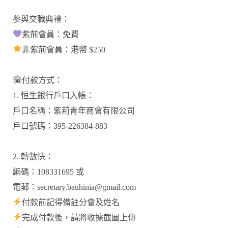
參與交職典禮：
紫荊會員：免費
非紫荊會員：港幣 $250
付款方式：
1. 恒生銀行戶口入帳：
戶口名稱：紫荊青年商會有限公司
戶口號碼：395-226384-883
2. 轉數快：
編碼：108331695 或
電郵：
secretary.bauhinia@gmail.com
付款前記得備註分會及姓名
完成付款後，請將收據截圖上傳