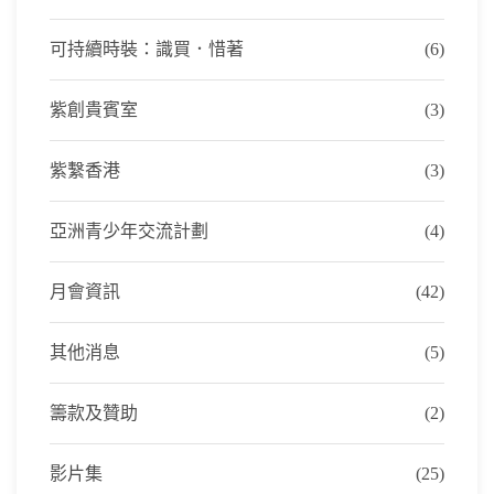
可持續時裝：識買．惜著
(6)
紫創貴賓室
(3)
紫繫香港
(3)
亞洲青少年交流計劃
(4)
月會資訊
(42)
其他消息
(5)
籌款及贊助
(2)
影片集
(25)