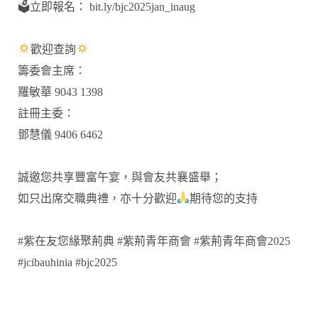
🗳立即報名： bit.ly/bjc2025jan_inaug
歡迎查詢
籌委會主席：
羅敏華 9043 1398
註冊主委：
鄧慧儀 9406 6462
誠邀您共享豐富午宴，與會友共襄盛舉；
如只出席交職典禮，亦十分歡迎
期待您的支持
#紫在友您緣聚荊典
#紫荊青年商會
#紫荊青年商會2025
#jcibauhinia
#bjc2025