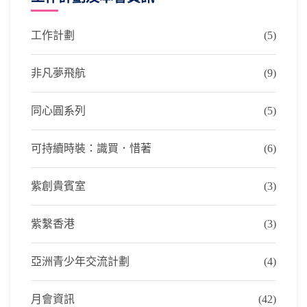
工作計劃
(5)
非凡夢飛航
(9)
同心圓系列
(5)
可持續時裝：識買．惜著
(6)
紫創貴賓室
(3)
紫繫香港
(3)
亞洲青少年交流計劃
(4)
月會資訊
(42)