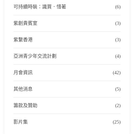
可持續時裝：識買．惜著
(6)
紫創貴賓室
(3)
紫繫香港
(3)
亞洲青少年交流計劃
(4)
月會資訊
(42)
其他消息
(5)
籌款及贊助
(2)
影片集
(25)