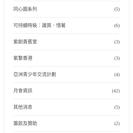
同心圓系列
(5)
可持續時裝：識買．惜著
(6)
紫創貴賓室
(3)
紫繫香港
(3)
亞洲青少年交流計劃
(4)
月會資訊
(42)
其他消息
(5)
籌款及贊助
(2)