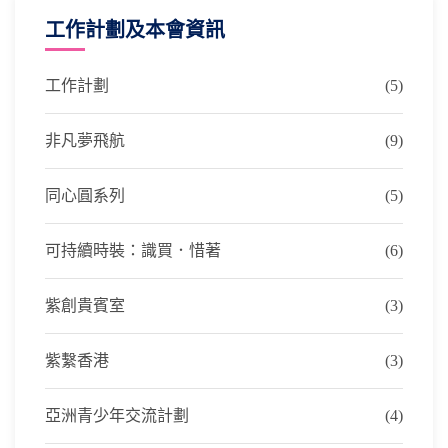
工作計劃及本會資訊
工作計劃
(5)
非凡夢飛航
(9)
同心圓系列
(5)
可持續時裝：識買．惜著
(6)
紫創貴賓室
(3)
紫繫香港
(3)
亞洲青少年交流計劃
(4)