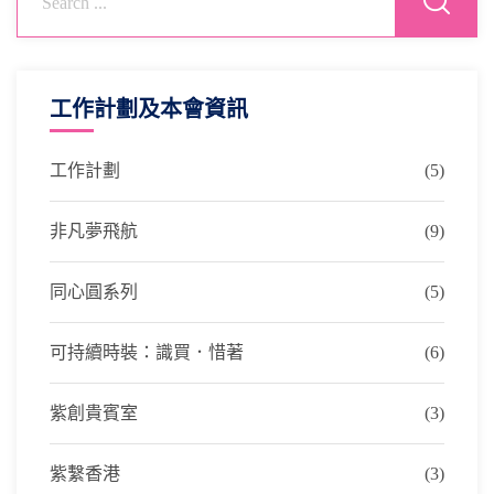
工作計劃及本會資訊
工作計劃
(5)
非凡夢飛航
(9)
同心圓系列
(5)
可持續時裝：識買．惜著
(6)
紫創貴賓室
(3)
紫繫香港
(3)