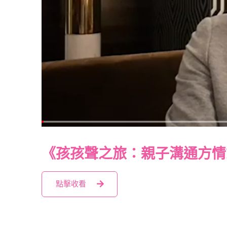
《孩孩聲之旅：親子溝通方情
點擊收看