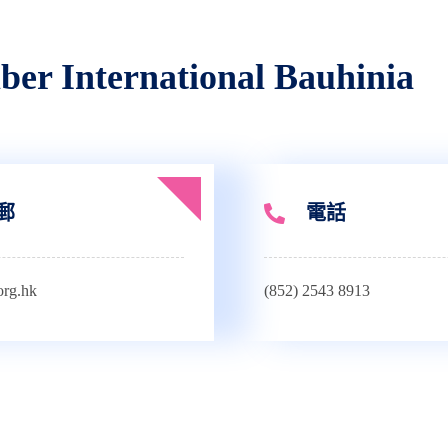
International Bauhinia
郵
電話
org.hk
(852) 2543 8913