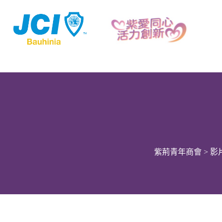
紫荊青年商會
>
影