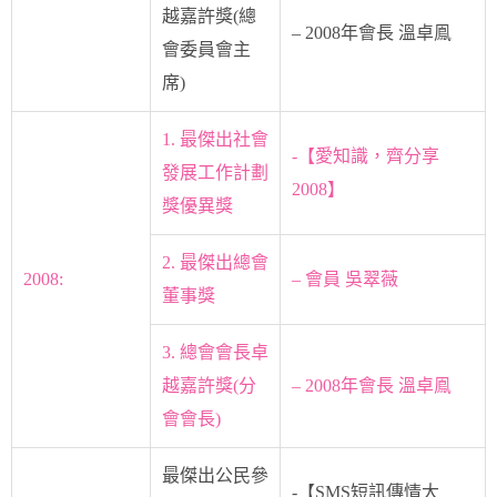
越嘉許獎(總
– 2008年會長 溫卓鳯
會委員會主
席)
1. 最傑出社會
-【愛知識，齊分享
發展工作計劃
2008】
獎優異獎
2. 最傑出總會
2008:
– 會員 吳翠薇
董事獎
3. 總會會長卓
越嘉許獎(分
– 2008年會長 溫卓鳯
會會長)
最傑出公民參
-【SMS短訊傳情大