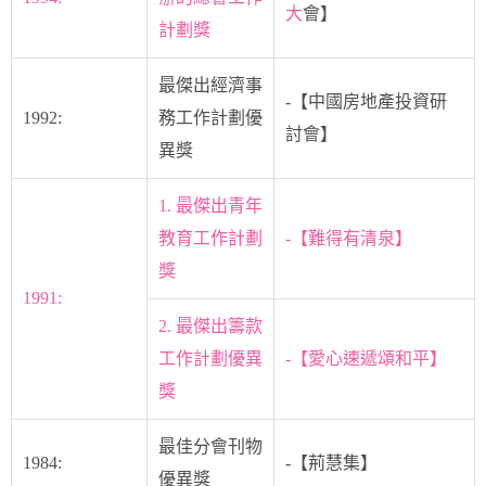
大
會】
計劃獎
最傑出經濟事
-【中國房地產投資研
1992:
務工作計劃優
討會】
異獎
1. 最傑出青年
教育工作計劃
-【難得有清泉】
獎
1991:
2. 最傑出籌款
工作計劃優異
-【愛心速遞頌和平】
獎
最佳分會刊物
1984:
-【荊慧集】
優異獎