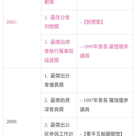
劃獎
2. 最佳分會
2001:
-【荊慧集】
刊物獎
3. 最傑出總
– 1999年會長 盧億瑗參
會執行董事局
議員
成員獎
1. 最傑出分
會優異獎
2. 最樂助資
– 1997年會長 羅瑞儀參
深會員獎
議員
2000:
3. 最傑出公
民參與工作計
-【牽手互勉顯關懷】