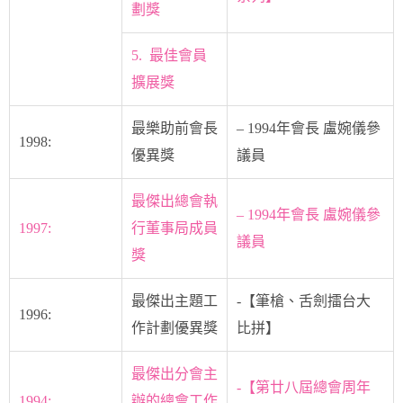
劃獎
5. 最佳會員
擴展獎
最樂助前會長
– 1994年會長 盧婉儀參
1998:
優異獎
議員
最傑出總會執
– 1994年會長 盧婉儀參
1997:
行董事局成員
議員
獎
最傑出主題工
-【筆槍、舌劍擂台大
1996:
作計劃優異獎
比拼】
最傑出分會主
-【第廿八屆總會周年
1994:
辦的總會工作