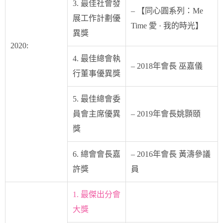
3. 最佳社會發
– 【同心圓系列：Me
展工作計劃優
Time 愛 · 我的時光】
異獎
2020:
4. 最佳總會執
– 2018年會長 巫嘉儀
行董事優異獎
5. 最佳總會委
員會主席優異
– 2019年會長姚顥頤
獎
6. 總會會長嘉
– 2016年會長 黃濤參議
許獎
員
1. 最傑出分會
大獎