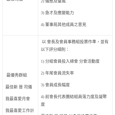
2) 儀態及臺風
3) 急才及應變能力
4) 董事局其他成員之意見
以 會長及會員事務組投票作準，並有
以下評分細則：
1) 分組會員投入總會 分會活動度
2) 年尾會員流失率
最優秀群組
3) 會員成長幅度
最佳新 晉 司儀
4) 前會長代表團結組員落力度及凝聚
我最喜愛月會
度
我最喜愛工作計