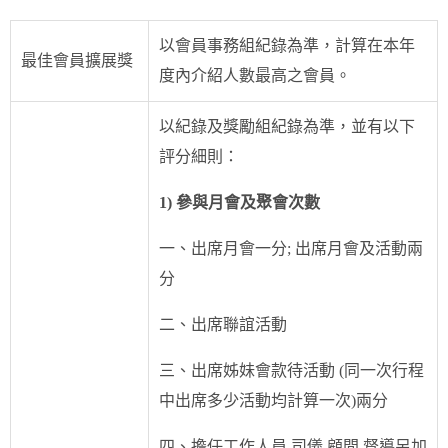
以會員事務組紀錄為準，計算在本年
最佳會員擴展獎
度內介紹人數最高之會員。
以紀錄及獎勵組紀錄為準，並有以下
評分細則：
1) 參與月會及聚會次數
一、出席月會一分; 出席月會及活動兩
分
二、出席聯誼活動
三、出席姊妹會款待活動 (同一次行程
中出席多少活動均計算一次)兩分
四、擔任工作人員,司儀,顧問,督導另加