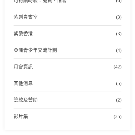
可持續時裝：識買．惜著
(6)
紫創貴賓室
(3)
紫繫香港
(3)
亞洲青少年交流計劃
(4)
月會資訊
(42)
其他消息
(5)
籌款及贊助
(2)
影片集
(25)