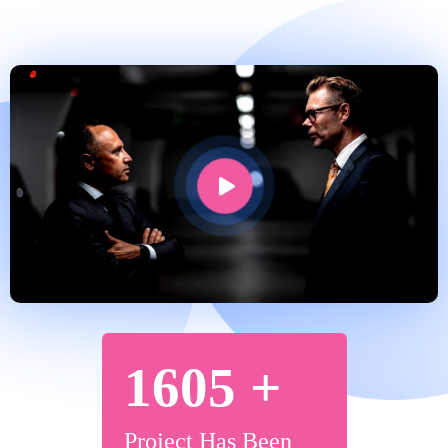
1605
+
Project Has Been