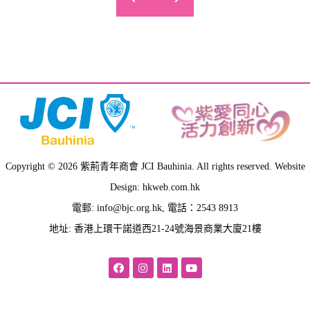
Quisque mi metus, consequat sit amet pellentesque at,
tempus vitae lacus. Aliquam nulla elit, rutrum vel
fermentum ut, ultrices ultricies nibh.
Victoria Vargas
Architect
Copyright © 2026 紫荊青年商會 JCI Bauhinia. All rights reserved. Website
Design: hkweb.com.hk
電郵:
info@bjc.org.hk
, 電話：2543 8913
地址: 香港上環干諾道西21-24號海景商業大廈21樓
Quisque mi metus, consequat sit amet pellentesque at,
tempus vitae lacus. Aliquam nulla elit, rutrum vel
fermentum ut, ultrices ultricies nibh.