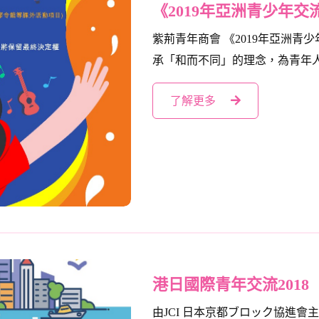
《2019年亞洲青少年
紫荊青年商會 《2019年亞洲青
承「和而不同」的理念，為青年人提
了解更多
港日國際青年交流2018
由JCI 日本京都ブロック協進會