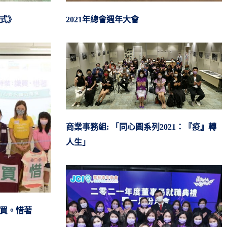
式》
2021年總會週年大會
商業事務組: 「同心圓系列2021：『疫』轉
人生」
識買。惜著