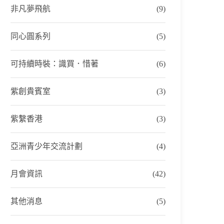
非凡夢飛航
(9)
同心圓系列
(5)
可持續時裝：識買．惜著
(6)
紫創貴賓室
(3)
紫繫香港
(3)
亞洲青少年交流計劃
(4)
月會資訊
(42)
其他消息
(5)