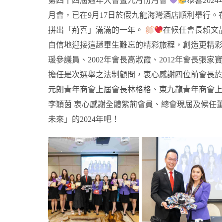
第四十四屆週年大會暨九月份月會
恭喜20
月會，已在9月17日於假九龍海灣酒店順利舉行。
拼出「荊喜」滿滿的一年。
在候任會長賴文
自信地迎接這趟畢生難忘的精彩旅程，創造更精
瑗參議員、2002年會長高淑霞、2012年會長張家
擔任是次選舉之法制顧問，衷心感謝四位前會長
元朗青年商會上屆會長林格格、東九龍青年商會
李穎茵
衷心感謝全體紫荊會員、總會現屆及候任董
未來」的2024年吧！