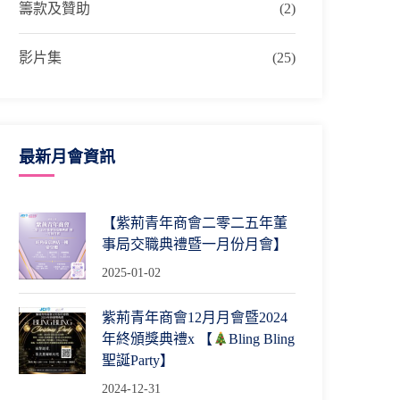
籌款及贊助
(2)
影片集
(25)
最新月會資訊
【紫荊青年商會二零二五年董
事局交職典禮暨一月份月會】
2025-01-02
紫荊青年商會12月月會暨2024
年終頒獎典禮x 【
Bling Bling
聖誕Party】
2024-12-31