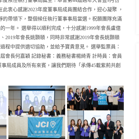
24年度候任執行董事局誕生！本會第44屆週年大會暨9月份
在此衷心感謝2023年度董事局成員團結合作，迎心凝聚 ，
靜的帶領下，整個候任執行董事事局當選。祝願團隊充滿
彩的一年。
選舉得以順利完成，十分感謝1999年會長盧億
寶、2019年會長姚顥頤，同時非常感謝2019年會長姚顥頤
於過程中提供適切協助，並給予寶貴意見。
選舉監票員：
上屆會長何嘉穎
記錄秘書：義務秘書楊綺青
計時員：會員
事局成員及所有來賓，讓我們期待「承傳45載紫荊共創