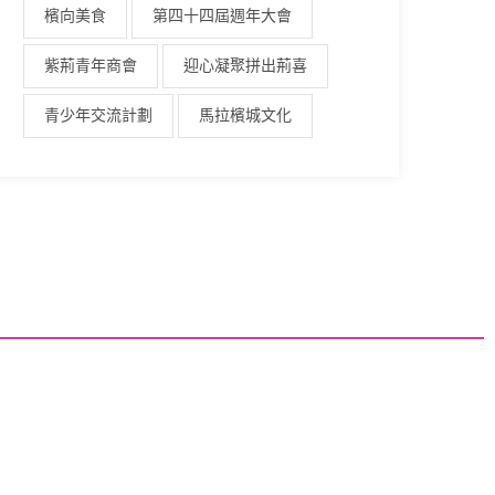
檳向美食
第四十四屆週年大會
紫荊青年商會
迎心凝聚拼出荊喜
青少年交流計劃
馬拉檳城文化