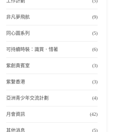
工作計劃
(5)
非凡夢飛航
(9)
同心圓系列
(5)
可持續時裝：識買．惜著
(6)
紫創貴賓室
(3)
紫繫香港
(3)
亞洲青少年交流計劃
(4)
月會資訊
(42)
其他消息
(5)