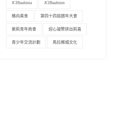
JCIBauhinia
JCIBauhinin
檳向美食
第四十四屆週年大會
紫荊青年商會
迎心凝聚拼出荊喜
青少年交流計劃
馬拉檳城文化