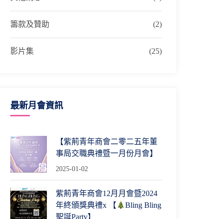
籌款及贊助
(2)
影片集
(25)
最新月會資訊
【紫荊青年商會二零二五年董
事局交職典禮暨一月份月會】
2025-01-02
紫荊青年商會12月月會暨2024
年終頒獎典禮x 【
Bling Bling
聖誕Party】