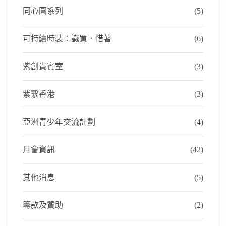
同心圓系列
(5)
可持續時裝：識買．惜著
(6)
紫創貴賓室
(3)
紫繫香港
(3)
亞洲青少年交流計劃
(4)
月會資訊
(42)
其他消息
(5)
籌款及贊助
(2)