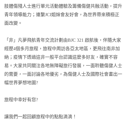
肢體傷殘人士進行單元活動體驗及籌備傷健共融活動，提升
青年領導能力；連繫JCI姐妹會友好會，為世界帶來積極正
面改變。
「非」凡夢飛航青年交流計劃由BJC 321 啟航後，伴隨大家
經歷4個多月旅程，旅程中周訪各亞太地區，更飛往南非加
納；疫情下透過這非一般平台認識這麼多好友，確實不容
易。大家共同關注各地無障礙旅行發展，一面聆聽傷健人士
的需要，一面討論各地優劣，為傷健人士及國際社會畫出一
幅世界夢想地圖?
旅程中幸好有您?
讓我們一起回顧旅程中的點點滴滴！