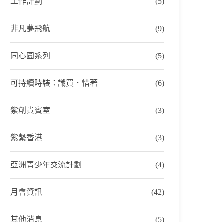
工作計劃
(5)
非凡夢飛航
(9)
同心圓系列
(5)
可持續時裝：識買．惜著
(6)
紫創貴賓室
(3)
紫繫香港
(3)
亞洲青少年交流計劃
(4)
月會資訊
(42)
其他消息
(5)