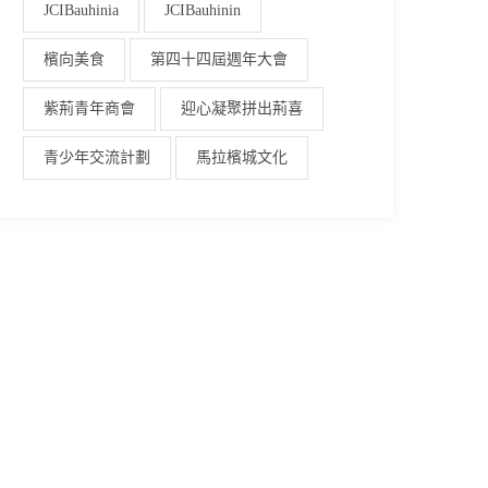
JCIBauhinia
JCIBauhinin
檳向美食
第四十四屆週年大會
紫荊青年商會
迎心凝聚拼出荊喜
青少年交流計劃
馬拉檳城文化