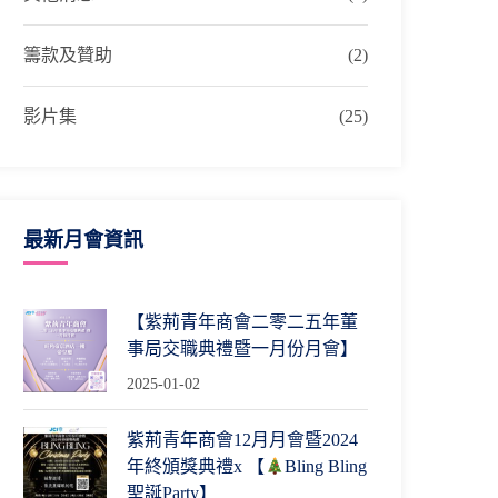
籌款及贊助
(2)
影片集
(25)
最新月會資訊
【紫荊青年商會二零二五年董
事局交職典禮暨一月份月會】
2025-01-02
紫荊青年商會12月月會暨2024
年終頒獎典禮x 【
Bling Bling
聖誕Party】