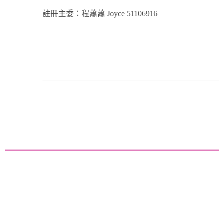
註冊主委：程蕭蕭 Joyce 51106916