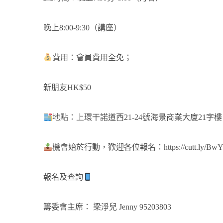
晚上8:00-9:30（講座）
費用：會員費用全免；
新朋友HK$50
地點：上環干諾道西21-24號海景商業大廈21字樓
機會始於行動，歡迎各位報名：
https://cutt.ly/B
報名及查詢
籌委會主席： 梁淨兒 Jenny 95203803