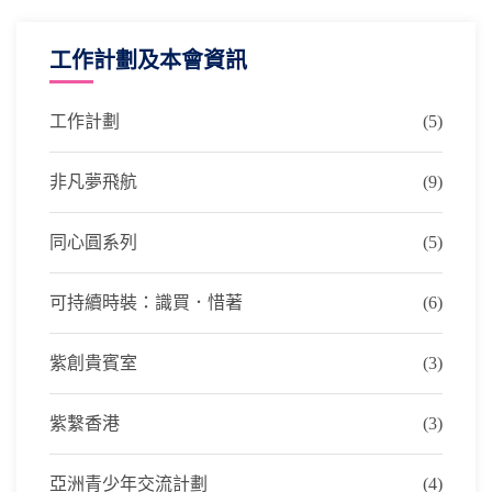
工作計劃及本會資訊
工作計劃
(5)
非凡夢飛航
(9)
同心圓系列
(5)
可持續時裝：識買．惜著
(6)
紫創貴賓室
(3)
紫繫香港
(3)
亞洲青少年交流計劃
(4)