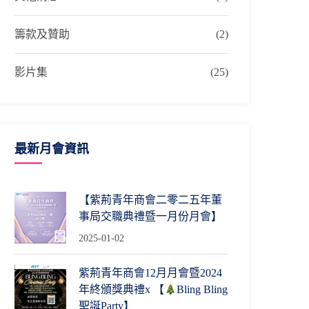
籌款及贊助
(2)
影片集
(25)
最新月會資訊
【紫荊青年商會二零二五年董
事局交職典禮暨一月份月會】
2025-01-02
紫荊青年商會12月月會暨2024
年終頒獎典禮x 【
Bling Bling
聖誕Party】