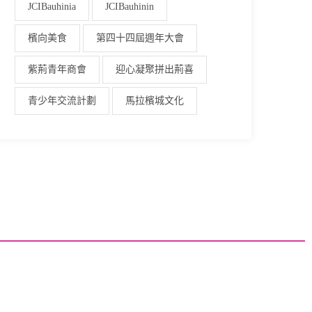
JCIBauhinia
JCIBauhinin
檳向美食
第四十四屆週年大會
紫荊青年商會
迎心凝聚拼出荊喜
青少年交流計劃
馬拉檳城文化