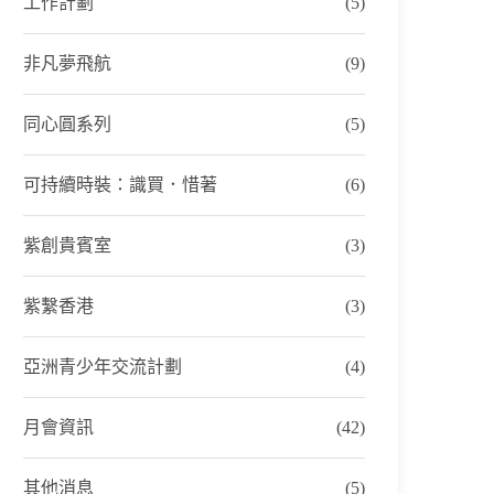
工作計劃
(5)
非凡夢飛航
(9)
同心圓系列
(5)
可持續時裝：識買．惜著
(6)
紫創貴賓室
(3)
紫繫香港
(3)
亞洲青少年交流計劃
(4)
月會資訊
(42)
其他消息
(5)