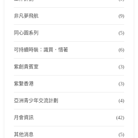
非凡夢飛航
(9)
同心圓系列
(5)
可持續時裝：識買．惜著
(6)
紫創貴賓室
(3)
紫繫香港
(3)
亞洲青少年交流計劃
(4)
月會資訊
(42)
其他消息
(5)