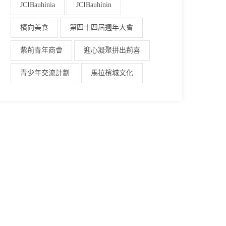
JCIBauhinia
JCIBauhinin
檳向美食
第四十四屆週年大會
紫荊青年商會
迎心凝聚拼出荊喜
青少年交流計劃
馬拉檳城文化