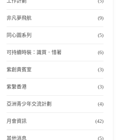
工作計劃
(5)
非凡夢飛航
(9)
同心圓系列
(5)
可持續時裝：識買．惜著
(6)
紫創貴賓室
(3)
紫繫香港
(3)
亞洲青少年交流計劃
(4)
月會資訊
(42)
其他消息
(5)