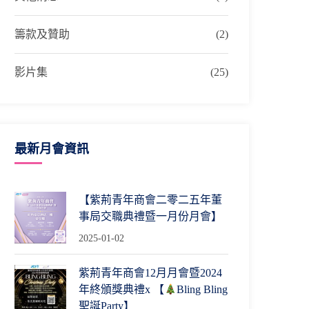
籌款及贊助
(2)
影片集
(25)
最新月會資訊
【紫荊青年商會二零二五年董
事局交職典禮暨一月份月會】
2025-01-02
紫荊青年商會12月月會暨2024
年終頒獎典禮x 【
Bling Bling
聖誕Party】