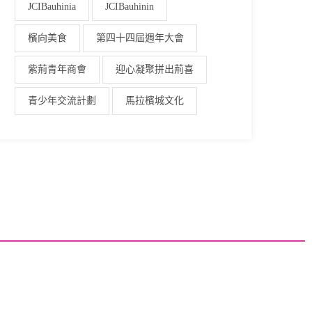
JCIBauhinia
JCIBauhinin
檳向美食
第四十四屆週年大會
紫荊青年商會
迎心凝聚拼出荊喜
青少年交流計劃
馬拉檳城文化