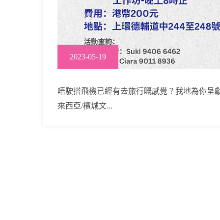
2023-05-19
唔駛搭飛機已經有去旅行嘅感覺？我地為你呈
來西亞/檳城文...