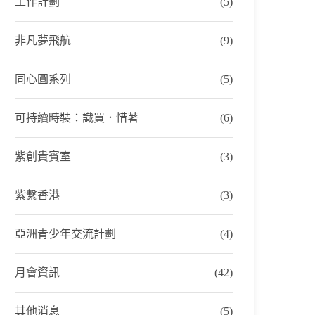
工作計劃
(5)
非凡夢飛航
(9)
同心圓系列
(5)
可持續時裝：識買．惜著
(6)
紫創貴賓室
(3)
紫繫香港
(3)
亞洲青少年交流計劃
(4)
月會資訊
(42)
其他消息
(5)