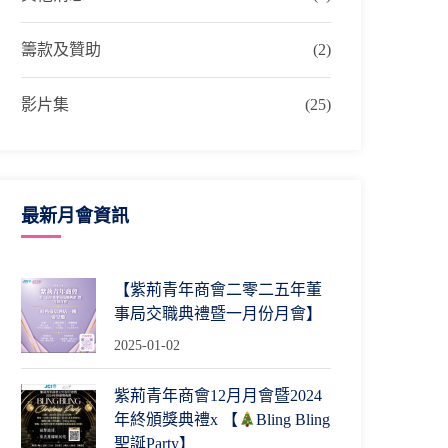
籌款及贊助
(2)
影片集
(25)
最新月會資訊
【紫荊青年商會二零二五年董
事局交職典禮暨一月份月會】
2025-01-02
紫荊青年商會12月月會暨2024
年終頒獎典禮x 【
Bling Bling
聖誕Party】