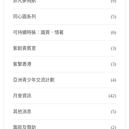
非凡夢飛航
(9)
同心圓系列
(5)
可持續時裝：識買．惜著
(6)
紫創貴賓室
(3)
紫繫香港
(3)
亞洲青少年交流計劃
(4)
月會資訊
(42)
其他消息
(5)
籌款及贊助
(2)