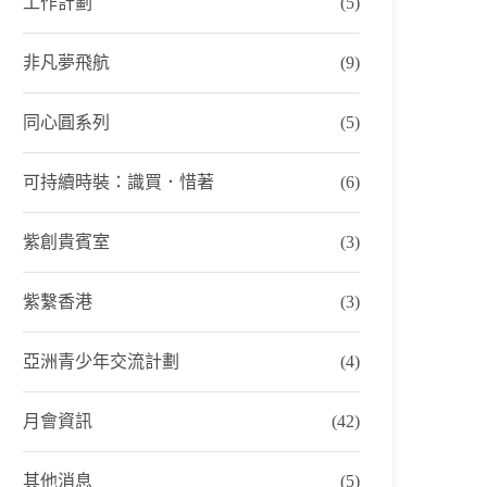
工作計劃
(5)
非凡夢飛航
(9)
同心圓系列
(5)
可持續時裝：識買．惜著
(6)
紫創貴賓室
(3)
紫繫香港
(3)
亞洲青少年交流計劃
(4)
月會資訊
(42)
其他消息
(5)