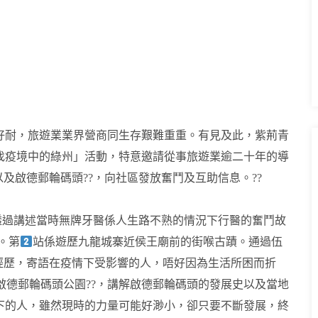
好耐，旅遊業業界營商同生存艱難重重。有見及此，紫荊青
找疫境中的綠州」活動，特意邀請從事旅遊業逾二十年的導
啟德郵輪碼頭?️?️，向社區發放奮鬥及互助信息。??
透過講述當時無牌牙醫係人生路不熟的情況下行醫的奮鬥故
。第
站係遊歷九龍城寨近侯王廟前的街喉古蹟。通過伍
經歷，寄語在疫情下受影響的人，唔好因為生活所困而折
啟德郵輪碼頭公園??，講解啟德郵輪碼頭的發展史以及當地
下的人，雖然現時的力量可能好渺小，卻只要不斷發展，終