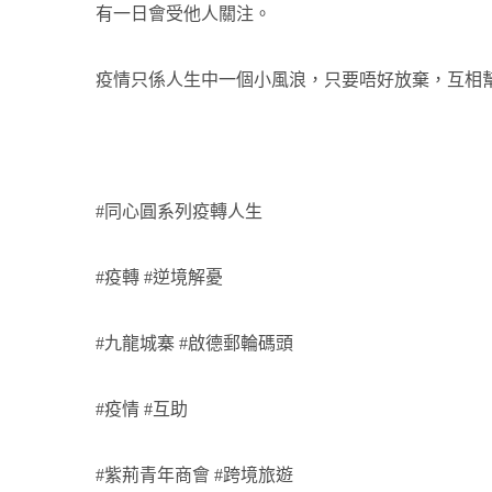
有一日會受他人關注。
疫情只係人生中一個小風浪，只要唔好放棄，互相幫
#同心圓系列疫轉人生
#疫轉 #逆境解憂
#九龍城寨 #啟德郵輪碼頭
#疫情 #互助
#紫荊青年商會 #跨境旅遊