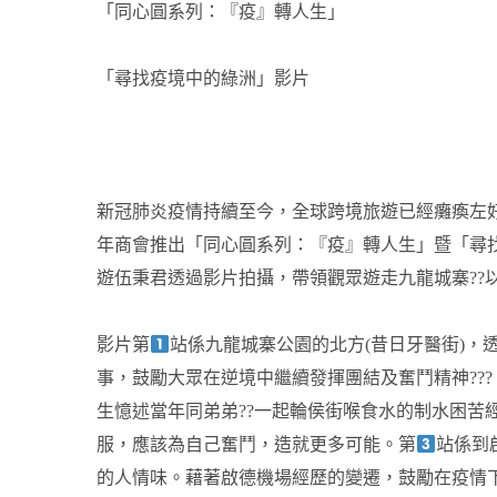
「同心圓系列：『疫』轉人生」
「尋找疫境中的綠洲」影片
新冠肺炎疫情持續至今，全球跨境旅遊已經癱瘓左
年商會推出「同心圓系列：『疫』轉人生」暨「尋
遊伍秉君透過影片拍攝，帶領觀眾遊走九龍城寨??以及
影片第
站係九龍城寨公園的北方(昔日牙醫街)，
事，鼓勵大眾在逆境中繼續發揮團結及奮鬥精神???
生憶述當年同弟弟??一起輪侯街喉食水的制水困苦
服，應該為自己奮鬥，造就更多可能。第
站係到
的人情味。藉著啟德機場經歷的變遷，鼓勵在疫情