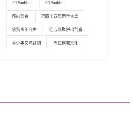
JCIBauhinia
JCIBauhinin
檳向美食
第四十四屆週年大會
紫荊青年商會
迎心凝聚拼出荊喜
青少年交流計劃
馬拉檳城文化