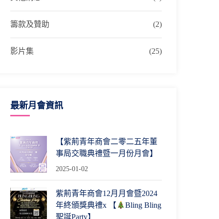
籌款及贊助
(2)
影片集
(25)
最新月會資訊
【紫荊青年商會二零二五年董
事局交職典禮暨一月份月會】
2025-01-02
紫荊青年商會12月月會暨2024
年終頒獎典禮x 【
Bling Bling
聖誕Party】