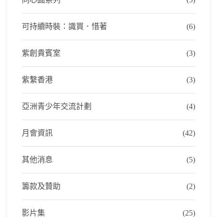
可持續時裝：識買．惜著
(6)
紫創貴賓室
(3)
紫繫香港
(3)
亞洲青少年交流計劃
(4)
月會資訊
(42)
其他消息
(5)
籌款及贊助
(2)
影片集
(25)