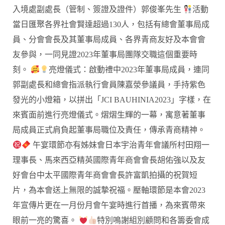
入境處副處長（管制、簽證及證件）郭俊峯先生
活動
當日匯聚各界社會賢達超過130人，包括有總會董事局成
員、分會會長及其董事局成員、各界青商友好及本會會
友參與，一同見證2023年董事局團隊交職這個重要時
刻。
亮燈儀式：啟動禮中2023年董事局成員，連同
郭副處長和總會指派執行會員陳嘉滎參議員，手持紫色
發光的小燈箱，以拼出「JCI BAUHINIA2023」字樣，在
來賓面前進行亮燈儀式。熠熠生輝的一幕，寓意著董事
局成員正式肩負起董事局職位及責任，傳承青商精神。
午宴環節亦有姊妹會日本宇治青年會議所村田翔一
理事長、馬來西亞精英國際青年商會會長胡佑強以及友
好會台中太平國際青年商會會長許富凱拍攝的祝賀短
片，為本會送上無限的誠摯祝福。壓軸環節是本會2023
年宣傳片更在一月份月會午宴時進行首播，為來賓帶來
眼前一亮的驚喜。
特別鳴謝組別顧問和各籌委會成