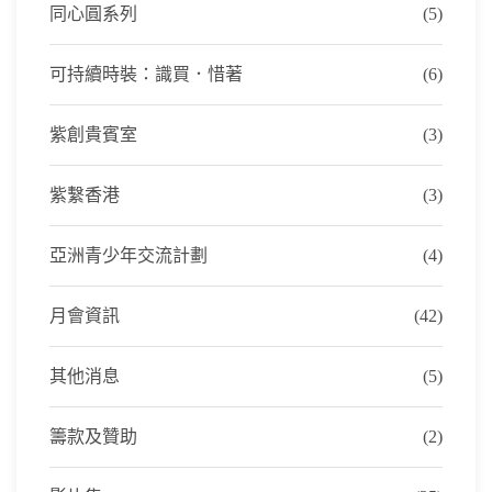
同心圓系列
(5)
可持續時裝：識買．惜著
(6)
紫創貴賓室
(3)
紫繫香港
(3)
亞洲青少年交流計劃
(4)
月會資訊
(42)
其他消息
(5)
籌款及贊助
(2)