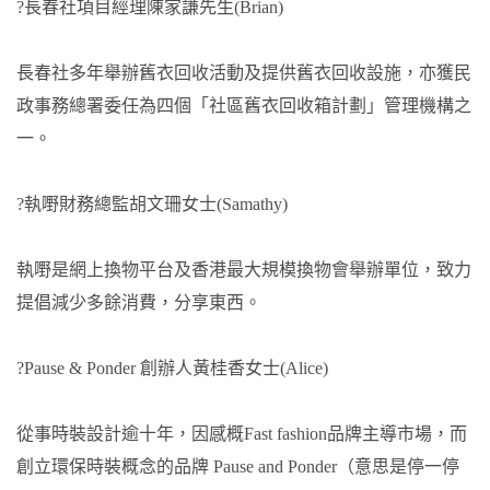
?長春社項目經理陳家謙先生(Brian)
長春社多年舉辦舊衣回收活動及提供舊衣回收設施，亦獲民
政事務總署委任為四個「社區舊衣回收箱計劃」管理機構之
一。
?執嘢財務總監胡文珊女士(Samathy)
執嘢是網上換物平台及香港最大規模換物會舉辦單位，致力
提倡減少多餘消費，分享東西。
?Pause & Ponder 創辦人黃桂香女士(Alice)
從事時裝設計逾十年，因感概Fast fashion品牌主導市場，而
創立環保時裝概念的品牌 Pause and Ponder（意思是停一停