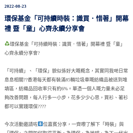
2022-08-23
環保基金「可持續時裝：識買．惜著」開幕
禮 暨「童」心齊永續分享會
環保基金「可持續時裝：識買．惜著」開幕禮 暨「童」
心齊永續分享會?
「可持續」、「環保」貌似係好大嘅概念，其實同我哋日常
息息相關??香港每天都有裝滿85輛垃圾車嘅紡織品被送到堆
填區，紡織品回收率只有約6%。單憑一個人嘅力量未必足
夠改善問題，每人行多一小步，花多少少心思，買衫、著衫
都可以實踐環保????
今次活動邀請咗
位嘉賓分享，一齊嚟了解下「時裝」與