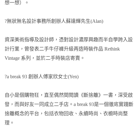
想一想）。
?無狀無名設計事務所創辦人蘇達輝先生(Alan)
資深美術指導及設計師，憑對設計濃厚興趣而半自學跨入設
計行業，曾發表二手牛仔褲升級再造時裝作品 Rethink
Vintage 系列，並於二手時裝店寄賣。
?a break 93 創辦人傅家欣女士(Yen)
自小是個購物狂，直至偶然間閱讀《斷捨離》一書，深受啟
發，而與好友一同成立二手店。a break 93是一個徹底實踐斷
捨離概念的平台，包括衣物回收、永續時尚、衣櫥時尚整
理。