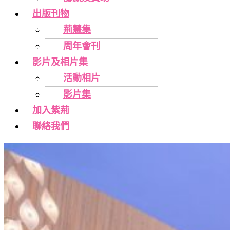
出版刊物
荊慧集
周年會刊
影片及相片集
活動相片
影片集
加入紫荊
聯絡我們