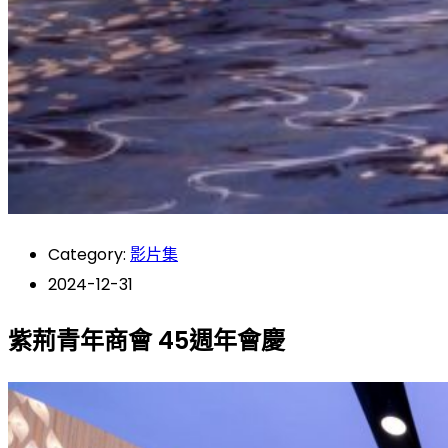
Category:
影片集
2024-12-31
紫荊青年商會 45週年會慶