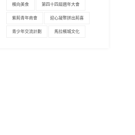
檳向美食
第四十四屆週年大會
紫荊青年商會
迎心凝聚拼出荊喜
青少年交流計劃
馬拉檳城文化