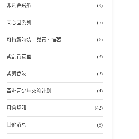
非凡夢飛航
(9)
同心圓系列
(5)
可持續時裝：識買．惜著
(6)
紫創貴賓室
(3)
紫繫香港
(3)
亞洲青少年交流計劃
(4)
月會資訊
(42)
其他消息
(5)