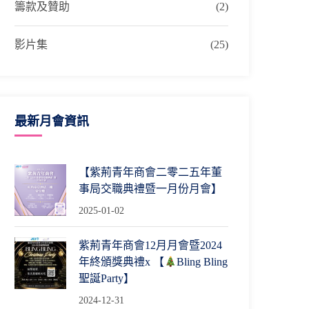
籌款及贊助
(2)
影片集
(25)
最新月會資訊
【紫荊青年商會二零二五年董
事局交職典禮暨一月份月會】
2025-01-02
紫荊青年商會12月月會暨2024
年終頒獎典禮x 【
Bling Bling
聖誕Party】
2024-12-31